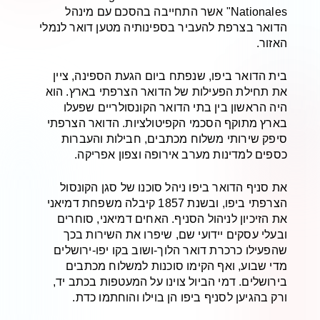
Nationales" אשר התחייבה בהסכם עם מינהל
הדואר בצרפת להעביר בספינותיה מטען דואר לנמלי
האזור.
בית הדואר ביפו, שנפתח ביום הגעת הספינה, ציין
את תחילת הפעילות של הדואר הצרפתי בארץ. הוא
היה הראשון בין בתי הדואר הקונסולריים שפעלו
בארץ מתוקף הסכמי הקפיטולציות. הדואר הצרפתי
סיפק שירותי משלוח מכתבים, חבילות והעברות
כספים למדינות מערב אירופה וצפון אפריקה.
את סניף הדואר ביפו ניהל סוכנו של סגן הקונסול
הצרפתי ביפו, ובשנת 1857 קיבלה משפחת דמיאני
את הזיכיון לניהול הסניף. האחים דמיאני, סוחרים
ובעלי עסקים יידועי שם, שיפרו את השירות בכך
שהפעילו כרכרת דואר הלוך-ושוב בקו יפו-ירושלים
מדי שבוע, ואף הקימו סוכנות למשלוח מכתבים
בירושלים. דמי הביול צוינו על המעטפות בכתב יד,
ורק בהגיען לסניף ביפו הן בוילו והוחתמו כדת.