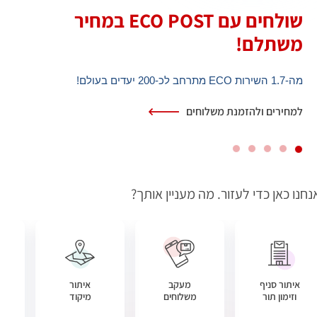
שולחים עם ECO POST במחיר
10%
חזרה לכרטיס ברכישה ממגוון המותגים המובילים.
בכפוף תנאי המבצע המופיעים בתקנון.
משתלם!
להרשמה
מה-1.7 השירות ECO מתרחב לכ-200 יעדים בעולם
!
למחירים ולהזמנת משלוחים
נחנו כאן כדי לעזור. מה מעניין אותך?
איתור סניף
מעקב
איתור
וזימון תור
משלוחים
מיקוד