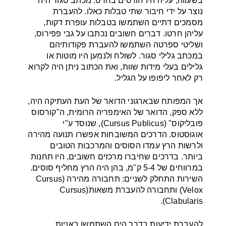
בשעווה, עליה היו חורטים בחרט. מכתב סגור היה
נוצר על ידי חיבור שתי טבלות כאלו. להעברת
מסמכים דתיים השתמשו בטבלות עופרת דקות,
עליהן חרטו. דברים חשובים נכתבו על גבי פפירוס,
ושליטי ספרטה השתמשו להעברת פקודותיהם
במכתב גלילי סגור. לשולח ולנמען היו מוטות או
גלילים בעלי מידות שוות, ואת הכתוב ניתן היה לקרוא
רק לאחר ליפופו על הגליל.
אך המפותח שבארגוני הדואר של העת העתיקה היה,
ללא ספק, הדואר של האימפריה הרומית, ה"קורסוס
פובליקוס" (Cursus Publicus), שנוסד ע"י
אוגוסטוס. הדרכים המשובחות אפשרו תנועה מהירה
ולרשות הרץ עמדו הסוסים והמרכבות הטובים
ביותר. בדרכים שחיברו מרכזים חשובים, היו תחנות
במרווחים של 5-4 ק"מ, בהן היה הרץ מחליף סוסים.
השירות התחלק לשניים: תחבורה מהירה (Cursus
Velox) ותחבורה להעברת משאותׂ(Cursus
Clabularis).
להעברת ידיעות בדרך הים השתמשו באניות