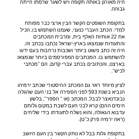
היה מאורגן באותה תקופה ויש לשער שרמתו הייתה
גבוהה.
בתקופת השופטים הקשר הבין ארצי כבר מפותח
למדי. הכתב העברי כנעני, שעמנו השתמש בו, הכיל
את 22 אותיות האלף בית, ומרבית המכתבים
והתעודות שנמצאו בארץ-ישראל נכתבו בכתב זה.
היה זה כתב פשוט ביותר ושכבות נרחבות בעם ידעו
להשתמש בו. המכתבים המפורסמים ביותר שנמצאו
בארצנו, והכתובים בכתב עברי קדום, הם "מכתבי
לכיש".
לציון מיוחד ראוי גם המכתב ההיסטורי שכתב ירמיהו
הנביא בשנת 593 ‏לפני הספירה אל בני העם שהגלה
נבוכדנאצר לבבל. המכתב (או " הספר", בלשון
הימים ההם) קרא לבני העם לשבת במקום גלותם
עדבוא הגאולה, והוא נשלח לתעודתו בידי שליחים
(ראה ירמיה פרק כ"ט).
בתקופת גלות בבל לא נותק הקשר בין העם היושב