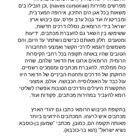
מפרשים מהירות (naves cursoriae) ,וכן הובילו בים
משאות בכל אגן הים התיכון, אירופה המערבית,
ומבריטניה ועד גבול ערב ופרס. עם כיבוש ארץ
ישראל בידי הרומאים, נסללו דרכים חדשות,
ששימשו בין השאר גם להעברת מכתבים, ידיעות
ומטענים. חלק מאותם כבישים נשתמר עד היום, והם
משמשים דוגמא לדרכי הקשר ואמצעי התחבורה
הטובים שהיו באותה תקופה בכל רחבי הקיסרות
הרומית. הרומאים ארגנו את הדואר שלהם, שהיה
כולו ממלכתי, להעברת מכתבים ומסמכים רשמיים.
החזקתן של הדרכים ותחנות-הביניים של הדואר היוו
עול כבד על האוכלוסייה הכבושה. אולם, אמצעי
התקשורת היעילים והדרכים הטובות אפשרו לשליטי
רומא להעביר במהירות מכתבים, פקודות ועוד.
בתקופת הכיבוש הרומאי כתבו גם יהודי הארץ
מכתבים איש לרעהו. המכתבים הידועים ביותר
מאותה תקופה הם, כמובן, מכתבי "שמעון בן-כוסבא
נשיא ישראל" (הוא בר-כוכבא).