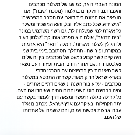
המונח העברי דואר, כמושג של משלוח מכתבים
והעברתם, הוא קדום בתלמוד (מסכת "שבת"), אנו
מוצאים את המונח בית דואר, עם הסבר המפרשים:
"איש ידוע שכל כתב אליו יובל, והוא המשכיר ומשלח
כל איגרת למי שנשלחה לו". גם רש"י משתמש במונח
"בית הדואר", אולם הוא מפרש אותו כך: "שלטון העיר
ולו רגילין לשלוח איגרות". המלה "דואר" היא ארמית
במקורה, ופירושה - התהלך, הסתובב בימי בית שני
היה קיים קשר קבוע כמעט של מכתבים בין ירושלים
ואלכסנדריה. גם אחרי חורבן הבית ופיזור העם נשאר
קשר האיגרות בין התפוצות עם המרכז הדתי
בארץ-ישראל הדוק מאוד. קשר זה התבטא במשלוח
מכתבים - על עיבור השנה ונושאים דתיים אחרים -
והיה בבחינת חוט-השני והרוח החיה שאיחדו את העם.
כל קהילה בגולה חיפשה ומצאה דרך לעמוד בקשר עם
יתר הקהילות ובעיקר עם ארץ-ישראל. מכתבים אלה
עברו ארצות ויבשות וימים, והם ששמרו על אחדותו
של העם.