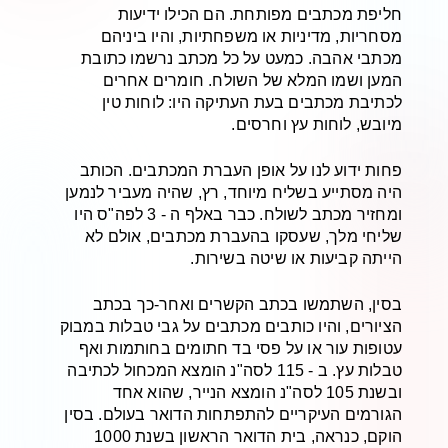
חליפת מכתבים מפותחת. הם הכילו ידיעות
מסחריות, מדיניות או משפחתיות, והיו ביניהם
מכתבי אהבה. כמעט על כל מכתב נרשמו כתובת
המען ושמו המלא של השולח. חומרים אחרים
לכתיבת מכתבים בעת העתיקה היו: לוחות טין
מיובש, לוחות עץ וחרסים.
פחות ידוע לנו על אופן העברת המכתבים. הכותב
היה מסתייע בשליח מיוחד, רץ, שהיה מעביר לנמען
ומחזיר מכתב לשולח. כבר באלף ה - 3 לפה"ס היו
שליחי מלך, שעסקו בהעברת מכתבים, אולם לא
הייתה קביעות או שיטה בשירות.
בסין, השתמשו בכתב הקשרים ואחר-כך בכתב
הציורים, והיו כותבים מכתבים על גבי טבלות במבוק
עטופות עור או על פסי בד חתומים בחותמות ואף
טבלות עץ. ב - 115 לסה"נ הומצא המכחול לכתיבה
ובשנת 105 לסה"נ הומצא הנייר, שהוא אחד
הגורמים העיקריים להתפתחות הדואר בעולם. בסין
הוקם, כנראה, בית הדואר הראשון בשנת 1000