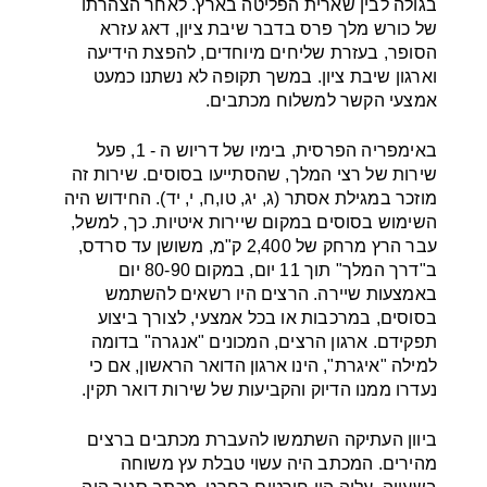
בגולה לבין שארית הפליטה בארץ. לאחר הצהרתו
של כורש מלך פרס בדבר שיבת ציון, דאג עזרא
הסופר, בעזרת שליחים מיוחדים, להפצת הידיעה
וארגון שיבת ציון. במשך תקופה לא נשתנו כמעט
אמצעי הקשר למשלוח מכתבים.
באימפריה הפרסית, בימיו של דריוש ה - 1, פעל
שירות של רצי המלך, שהסתייעו בסוסים. שירות זה
מוזכר במגילת אסתר (ג, יג, טו,ח, י, יד). החידוש היה
השימוש בסוסים במקום שיירות איטיות. כך, למשל,
עבר הרץ מרחק של 2,400 ק"מ, משושן עד סרדס,
ב"דרך המלך" תוך 11 יום, במקום 80-90 יום
באמצעות שיירה. הרצים היו רשאים להשתמש
בסוסים, במרכבות או בכל אמצעי, לצורך ביצוע
תפקידם. ארגון הרצים, המכונים "אנגרה" בדומה
למילה "איגרת", הינו ארגון הדואר הראשון, אם כי
נעדרו ממנו הדיוק והקביעות של שירות דואר תקין.
ביוון העתיקה השתמשו להעברת מכתבים ברצים
מהירים. המכתב היה עשוי טבלת עץ משוחה