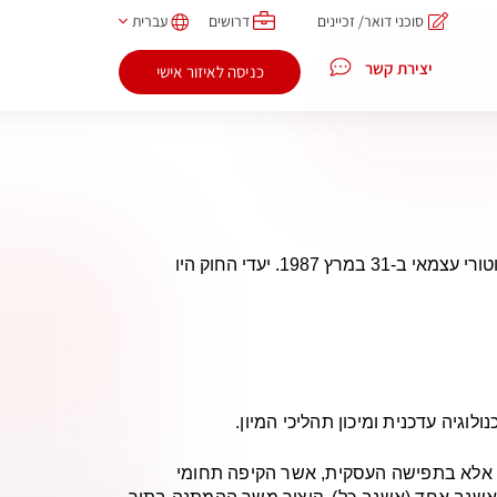
סוכני דואר/ זכיינים
דרושים
עברית
יצירת קשר
כניסה לאיזור אישי
רשות הדואר הוקמה באפריל 1987, בהתאם לחוק רשות הדואר שהתקבל בכנסת, בתאריך 4.1.86, והחלה לפעול כגוף סטטוטורי עצמאי ב-31 במרץ 1987. יעדי החוק היו
יה עדכנית ומיכון תהליכי המיון.
, אלא בתפישה העסקית, אשר הקיפה תחומי