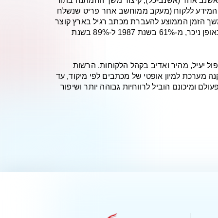
ם לאשנב אחד (אשנב-כל), קיצור משך ההמתנה בתור
ת 1997), הגדלת האמינות של השירות וזמינות המידע ללקוח (מעקב ממוחשב אחר פריט שנשלח
שך הזמן הממוצע להעברת מכתב רגיל בארץ קוצר
מ - 2.5 ימים בשנת 1987, ל - 1.5 ימים בשנת 1997. שיעור המכתבים שהגיעו ליעדם תוך 48 שעות ממועד שיגורם עלה באופן ניכר, מ-61% בשנת 1987 ל-89% בשנת
ל יעיל, מהיר ואדיב בקהל הלקוחות. הרשות
ה מערכת למיון אופטי של מכתבים לפי מיקוד, עד
לם ומיכונם הוביל לרווחיות גבוהה יותר ושיפור