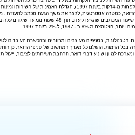
 שיפור השירות לציבור הלקוחות בא לידי ביטוי בריכוז כל השירותי
(זמן ההמתנה הממוצע ירד מ - 9 דקות בשנת 1987, לפחות מ-4דקות בשנ
הדואר, כמטרה אסטרטגית, לקצר את משך הגעת מכתב לתעודתו. מ
הטכנולוגית, בסניפים מעוצבים ומרווחים ובהכשרת העובדים לטיפו
ה בכל הרמות. הושלם כל מערך המחשוב של סניפי הדואר. כן הותקנ
כת למיון ושינוע דברי דואר. הרחבת השירותים לציבור, ייעול תפעו