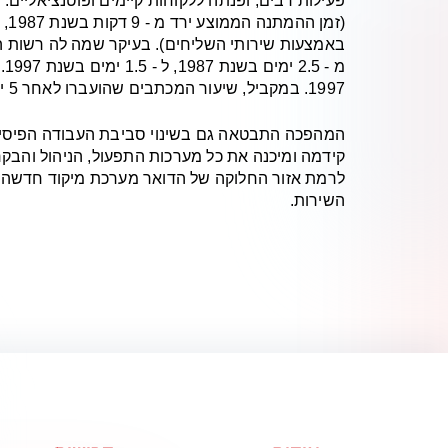
פעילות רבים, ופנתה ללקוחות קיימים ופוטנציאליים.
באמצעות שירותי השליחים). בעיקר שמה לה רשות 
1997. במקביל, שיעור המכתבים שהועברו לאחר 5 ימים ויותר, הצטמצם מ-8% ב - 1987, ל-2% בשנת 1997.
המהפכה התבטאה גם בשינוי סביבת העבודה הפיסית ו
קידמה ומיכנה את כל מערכות התפעול, הניהול והבקר
לרמת אזור החלוקה של הדואר מערכת מיקוד חדשה ומער
השירות.