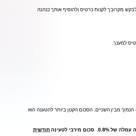
ומעוניין ברכישת הכרטיס יש באפשרותך לבקש מקרובך לקנות כרטיס ולהוסיף אותך כנהנה
טיס למענך.
טיס ניתן לטעינה רב פעמית במהלך תוקפו, כאשר היתרה המרבית בכל נקודת זמן לא תעלה על 9,999 ₪ או 2,500$ - הנמוך מבין השניים. הסכום הקטן ביותר להטענה הוא
חודשית