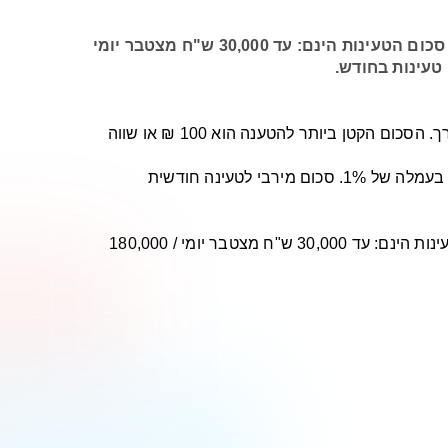
לבעלי חשבון בדואר פיננסים בביצוע טעינת כרטיס נטען באמצעות אתר "בנקאות ביתית" באינטרנט: הגבלות סכום הטעינות הינם: עד 30,000 ש"ח מצטבר יומי
הכרטיס ניתן לטעינה רב פעמית במהלך תוקפו, כאשר היתרה המרבית בכל נקודת זמן לא תעלה על 20,000 ₪ או שווה ערך. הסכום הקטן ביותר להטענה הוא 100 ₪ או שווה
לקוח יקר, שים לב כי טעינה חוזרת בסניפי הדואר של מטבע השקל כרוכה בעמלה של 2.5% ושל מטבעות המט"ח כרוכה בעמלה של 1%. סכום מירבי לטעינה חודשית
לבעלי חשבון בבנק הדואר בביצוע טעינת כרטיס נטען באמצעות אתר לאתר "ניהול חשבון" באינטרנט: הגבלות סכום הטעינות הינם: עד 30,000 ש"ח מצטבר יומי / 180,000