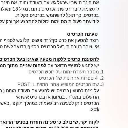
אם הינך תושב ישראל גש עם תעודת זהות, אם הינך 
בכרטיס, כך תוכל להשתמש בכרטיס בקלות.
לידיעתך פעולות מסוימות יכולות להתבצע אך ורק על 
טעינת הכרטיס
רוצה להטעין את כרטיסך? זה פשוט וקל! גש לסניף ה
אין צורך בנוכחות בעל הכרטיס בסניף הדואר לשם טעי
להטענת כרטיס ללקוח מטעין שאינו בעל הכרטיס
יש להגיע לסניפי הדואר עם
לפחות שניים מתוך הנת
מספר תעודת זהות של רוכש הכרטיס.
4 ספרות אחרונות של הכרטיס
שם הכרטיס המופיע אחרי התוית POST IL
על מנת להטעין כרטיס יש להגיע עם תעודה מזהה ( תע
התשלום במט"ח, במזומן או בכרטיס אשראי
20$.
לקוח יקר, שים לב כי טעינה חוזרת בסניפי הדואר כרוכה בעמלה של 1%, בטעינה באמצעות העברה בנקאית 