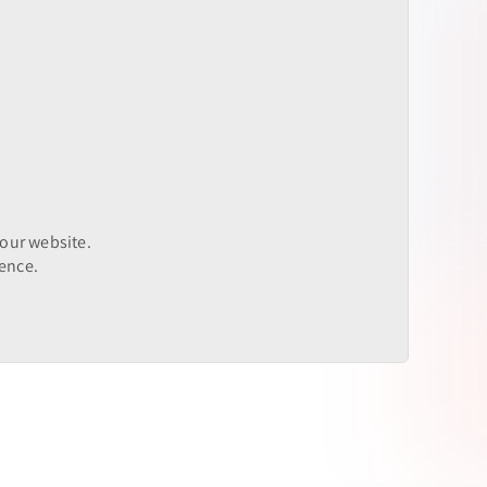
 our website.
ence.